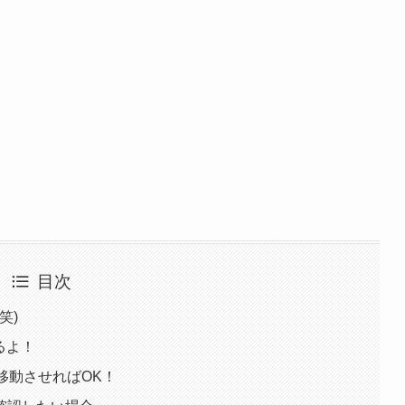
目次
笑)
るよ！
移動させればOK！