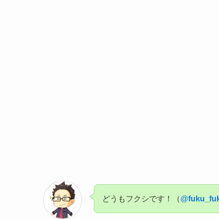
どうもフクシです！（
@
fuku_fu