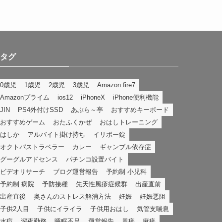
タグ
0歳児
1歳児
2歳児
3歳児
Amazon fire7
Amazonプライム
ios12
iPhoneX
iPhone便利機能
JIN
PS4外付けSSD
あぶら～亭
おすすめキーボード
おすすめゲーム
おたふくかぜ
おはしトレーニング
はしか
アルバイト掛け持ち
イリボー錠
オクトパストラベラー
カレー
ギャンブル依存症
グーグルアドセンス
パチンコ設置バイト
ビデオリサーチ
ブログ運営報告
予約制 小児科
予約制 病院
予防接種
先天性風疹症候群
出産直前
出産直後
奥さんのストレス解消方法
妊娠
妊娠悪阻
子供2人目
子供にイライラ
子供用おはし
気管支喘息
水痘
深夜勤務
睡眠不足
運営報告
風疹
麻疹