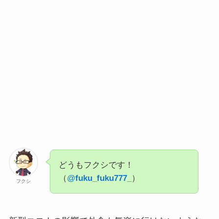
どうもフクシです！
（
@
fuku_fuku777_
）
フクシ