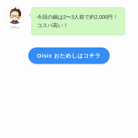
今回の鍋は2〜3人前で約2,000円！
コスパ高い！
フクシ
Oisix おためしはコチラ