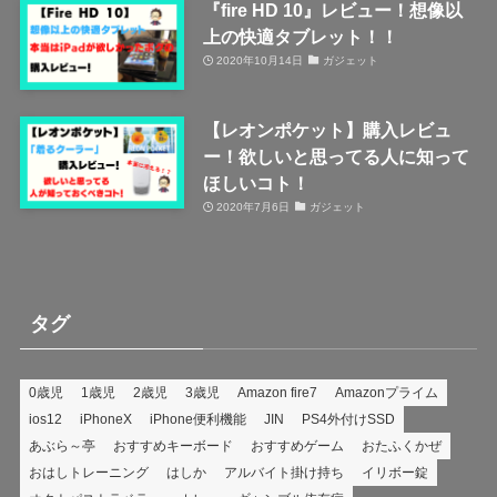
『fire HD 10』レビュー！想像以
上の快適タブレット！！
2020年10月14日
ガジェット
【レオンポケット】購入レビュ
ー！欲しいと思ってる人に知って
ほしいコト！
2020年7月6日
ガジェット
タグ
0歳児
1歳児
2歳児
3歳児
Amazon fire7
Amazonプライム
ios12
iPhoneX
iPhone便利機能
JIN
PS4外付けSSD
あぶら～亭
おすすめキーボード
おすすめゲーム
おたふくかぜ
おはしトレーニング
はしか
アルバイト掛け持ち
イリボー錠